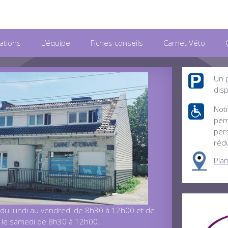
ations
L’équipe
Fiches conseils
Carnet Véto
Un p
disp
Notr
perm
per
rédu
Plan
 du lundi au vendredi de 8h30 à 12h00 et de
 le samedi de 8h30 à 12h00.