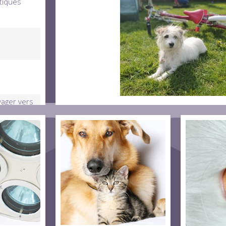
tiques
yager vers
n