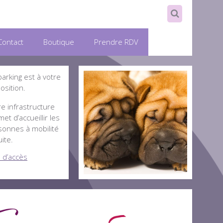
Contact
Boutique
Prendre RDV
arking est à votre
osition.
e infrastructure
et d’accueillir les
sonnes à mobilité
ite.
 d’accès