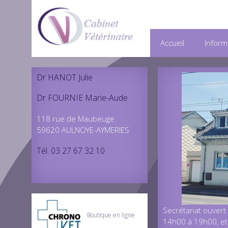
Accueil
Inform
Dr HANOT Julie
Dr FOURNIE Marie-Aude
118 rue de Maubeuge
59620 AULNOYE-AYMERIES
Tél. 03 27 67 32 10
Secrétariat ouvert
Boutique en ligne
14h00 à 19h00, et