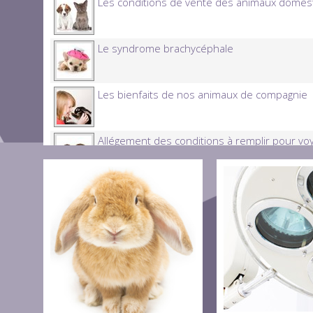
Les conditions de vente des animaux domes
Le syndrome brachycéphale
Les bienfaits de nos animaux de compagnie
Allégement des conditions à remplir pour vo
certains états de l’Union Européenne
Attention à l'automédication !
Pour une bonne cohabitation Homme / Chie
Les otites