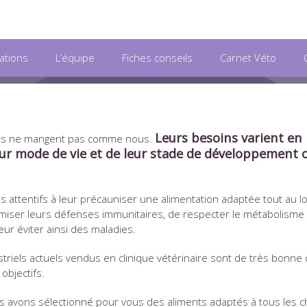
ations
L’équipe
Fiches conseils
Carnet Véto
Leurs besoins varient en
ats ne mangent pas comme nous.
eur mode de vie et de leur stade de développement 
attentifs à leur précauniser une alimentation adaptée tout au l
ptimiser leurs défenses immunitaires, de respecter le métabolisme
eur éviter ainsi des maladies.
triels actuels vendus en clinique vétérinaire sont de très bonne 
objectifs.
s avons sélectionné pour vous des aliments adaptés à tous les c