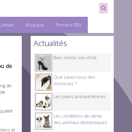
Contact
Boutique
Prendre RDV
Actualités
Bien choisir son chiot
ou de
Que savez-vous des
zoonoses ?
ong de
 de
Les bilans préopératoires
qualité
Les conditions de vente
des animaux domestiques
hiens et